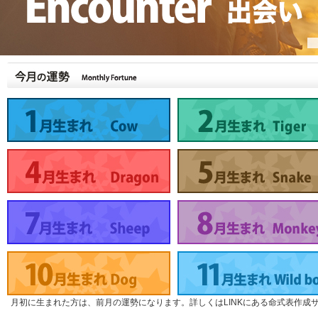
月初に生まれた方は、前月の運勢になります。詳しくはLINKにある命式表作成